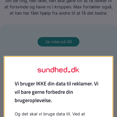
om de ting, han føler, han skal gøre for at få tanker til
at forsvinde og have ro i kroppen. Max fortæller også,
at han har fået hjælp fra andre til at få det bedre.
Se video på DR