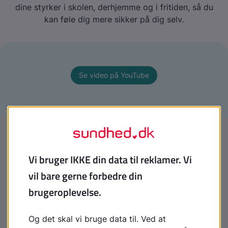
dine styrker i skolen, derhjemme og i fritiden, så du
kan føle dig mere sikker på dig selv.
Se video på YouTube