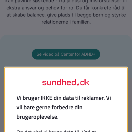
kan påvirke søskende - fra jalousi og misforståelser til
ekstra ansvar og behov for ro. Du får konkrete råd til
at skabe balance, give plads til begge børn og styrke
relationerne i familien.
Se video på Center for ADHD+