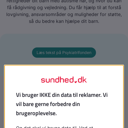
rettigheder dit barn med autisme har, og hvor du kan
få rådgivning og vejledning. Du får hjælp til at forstå
lovgivning, ansvarsområder og muligheder for støtte,
så du bedre kan hjælpe dit barn.
Læs tekst på Psykiatrifonden