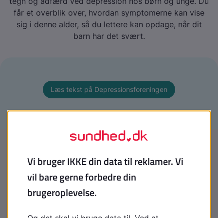
tegn og adfærd ved depression hos børn og unge. Du
får et overblik over, hvordan symptomerne kan vise
sig i denne alder, så du lettere kan opdage, når dit
barn har det svært.
Læs tekst på Depressionsforeningen