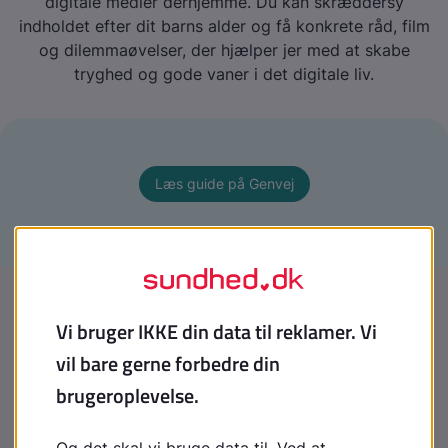
digitale medier derhjemme. Du kan skræddersy
indholdet efter dit barns alder og få konkrete råd, film
og dilemmaøvelser, der hjælper jer med at skabe
tryghed og gode vaner i det digitale liv.
Læs guide på Genvej