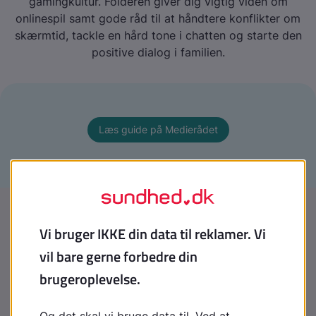
gamingkultur. Folderen giver dig vigtig viden om
onlinespil samt gode råd til at håndtere konflikter om
skærmtid, tackle en hård tone i chatten og starte den
positive dialog i familien.
Læs guide på Medierådet