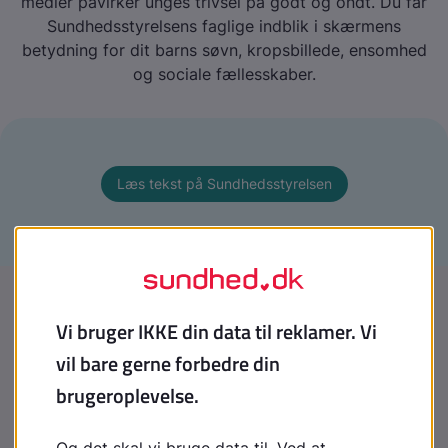
medier påvirker unges trivsel på godt og ondt. Du får
Sundhedsstyrelsens faglige indblik i skærmens
betydning for dit barns søvn, kropsbillede, ensomhed
og sociale fællesskaber.
Læs tekst på Sundhedsstyrelsen