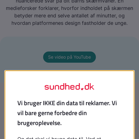
nuancerede svar på dit barns skærmvaner. En
medieforsker forklarer, hvorfor indholdet på skærmen
betyder mere end selve antallet af minutter, og
hvordan platformenes design fastholder de unge.
Se video på YouTube