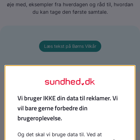
øje med, eksempler fra hverdagen og råd til, hvordan
du kan tage den første samtale.
Læs tekst på Børns Vilkår