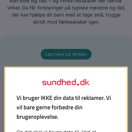
kan bide sig fast – og hvilke redskaber der faktisk
virker. Du får forklaringer på typiske mønstre og råd,
der kan hjælpe dit barn med at tage små, trygge
skridt mod fællesskaber igen.
Læs tekst på Ventilen