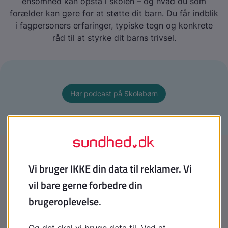
ensomhed kan opstå i skolen – og hvad du som
forælder kan gøre for at støtte dit barn. Du får indblik
i fagpersoners erfaringer, typiske tegn og konkrete
råd til at styrke dit barns trivsel.
Hør podcast på Skolebørn