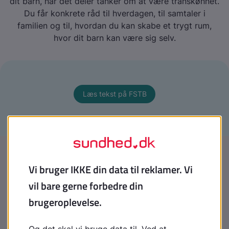
dit barn, når det deler tanker om at være transkønnet.
Du får konkrete råd til hverdagen, til samtaler i
familien og til, hvordan du kan skabe et trygt rum,
hvor dit barn kan være sig selv.
Læs tekst på FSTB