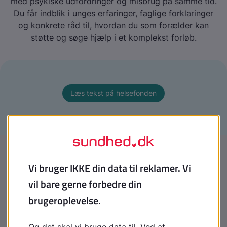
med psykiske udfordringer og misbrug på samme tid.
Du får indblik i unges erfaringer, faglige forklaringer
og konkrete råd til, hvordan du som forælder kan
støtte og søge hjælp i et komplekst forløb.
Læs tekst på helsefonden