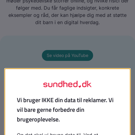
møder psykedeliske stoffer online, og hvilke risici der
følger med. Du får faglige indsigter, konkrete
eksempler og råd, der kan hjælpe dig med at støtte
dit barn i en digital hverdag.
Se video på YouTube