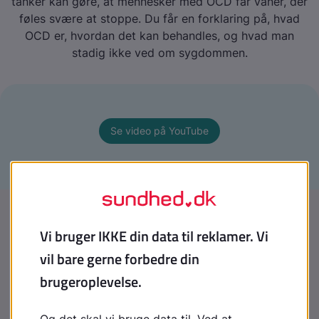
tanker kan gøre, at mennesker med OCD får vaner, der
føles svære at stoppe. Du får en forklaring på, hvad
OCD er, hvordan det kan behandles, og hvad man
stadig ikke ved om sygdommen.
Se video på YouTube