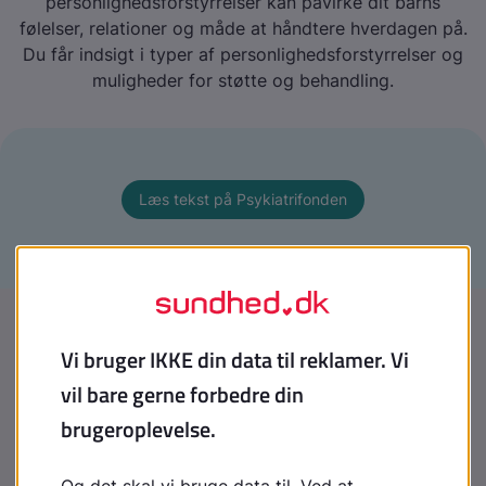
personlighedsforstyrrelser kan påvirke dit barns
følelser, relationer og måde at håndtere hverdagen på.
Du får indsigt i typer af personlighedsforstyrrelser og
muligheder for støtte og behandling.
Læs tekst på Psykiatrifonden