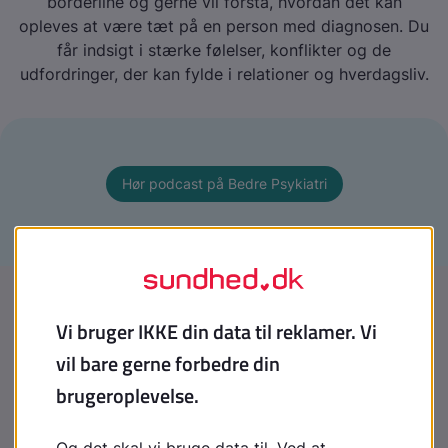
borderline og gerne vil forstå, hvordan det kan
opleves at være tæt på en person med diagnosen. Du
får indsigt i stærke følelser, konflikter og de
udfordringer, der kan fylde i relationer og hverdagsliv.
Hør podcast på Bedre Psykiatri