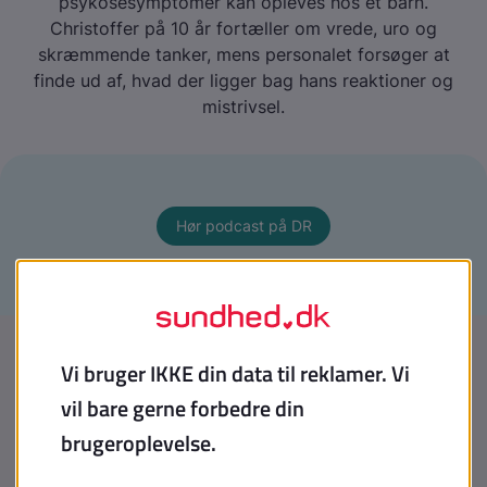
psykosesymptomer kan opleves hos et barn.
Christoffer på 10 år fortæller om vrede, uro og
skræmmende tanker, mens personalet forsøger at
finde ud af, hvad der ligger bag hans reaktioner og
mistrivsel.
Hør podcast på DR