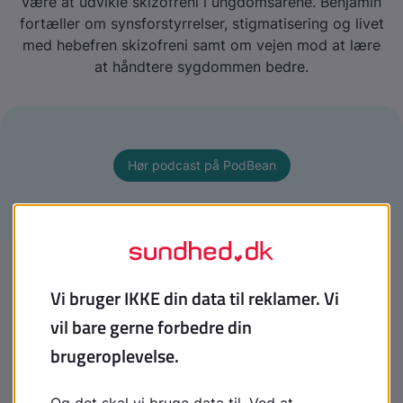
være at udvikle skizofreni i ungdomsårene. Benjamin
fortæller om synsforstyrrelser, stigmatisering og livet
med hebefren skizofreni samt om vejen mod at lære
at håndtere sygdommen bedre.
Hør podcast på PodBean