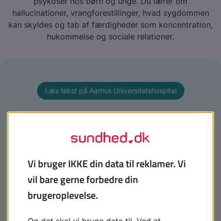
psykoser hos børn og unge. Du lærer om
hallucinationer, vrangforestillinger, hvad sygdommen
kan skyldes og tab af færdigheder som koncentration,
hukommelse og sociale relationer.
Læs tekst på Aarhus Universitetshospital