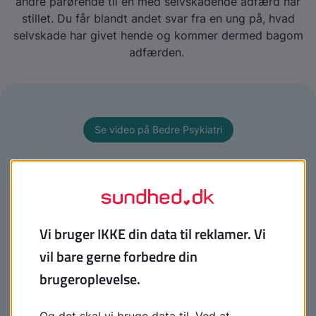
andre pårørende til en med selvskadende adfærd har
stillet. Du får blandt andet svar fra en ung på, hvad
selvskade har givet hende og kommer dermed bagom
adfærden.
Se video på Bedre Psykiatri