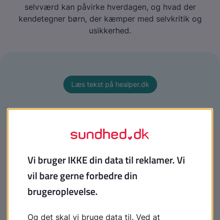
selvværd kan påvirke hverdagen, og hvad der
kendetegner børn, der kæmper med selvkritik og
usikkerhed.
Læs tekst på healper.dk