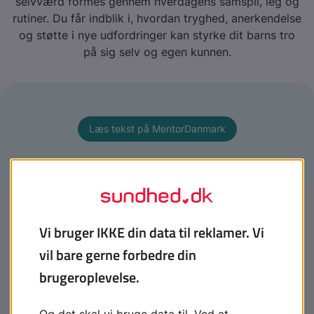
selvværd formes gennem hverdagens samspil, leg og
rutiner. Du får indblik i, hvordan tryghed, anerkendelse
og støtte i nye udfordringer kan styrke dit barns tro
på sig selv og egen kunnen.
Læs tekst på MentorDanmark