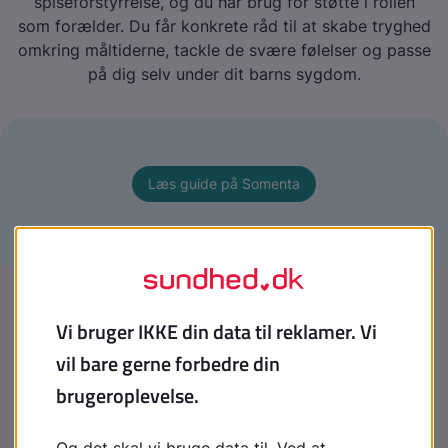
spiseforstyrrelse, og du har brug for støtte i rollen
som forælder. Du får konkrete råd til at skabe tryghed
omkring måltiderne, tackle de svære følelser og passe
på dig selv under dit barns sygdom.
Læs guide på Somenta