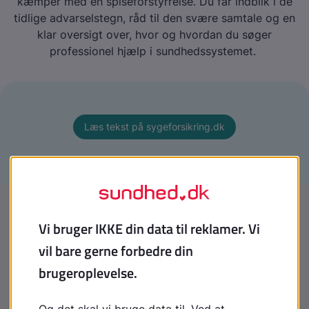
kæmper med en spiseforstyrrelse. Du får indblik i de
tidlige advarselstegn, råd til den svære samtale og en
klar oversigt over, hvor og hvordan du søger
professionel hjælp i sundhedssystemet.
Læs tekst på sygeforsikring.dk