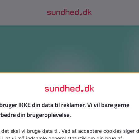
å spiseforstyrrelser og find veje til
tekst, hvis du vil have grundlæggende viden om forskellige
rrelser. Du får indblik i de psykologiske årsager bag sygdom
nde tegnene hos dit barn og vejledning til at søge den rett