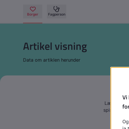
Artikel visning
Data om artiklen herunder
Forst
Læs denne 
spiseforsty
at genke