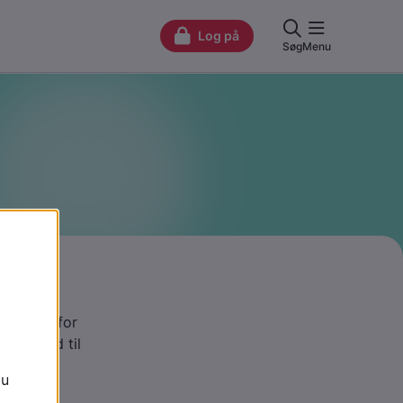
 hjælp
 former for
men, råd til
e støtte.