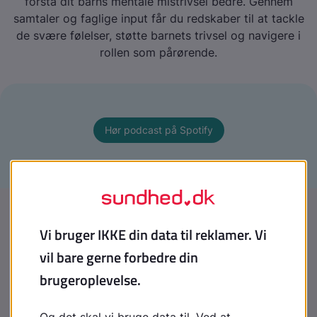
forstå dit barns mentale mistrivsel bedre. Gennem
samtaler og faglige input får du redskaber til at tackle
de svære følelser, støtte barnets trivsel og navigere i
rollen som pårørende.
Hør podcast på Spotify