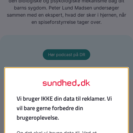
den biologiske og psykologiske mekanisme bag dit
barns sygdom. Peter Lund Madsen undersøger
sammen med en ekspert, hvad der sker i hjernen, når
en spiseforstyrrelse tager over.
Hør podcast på DR