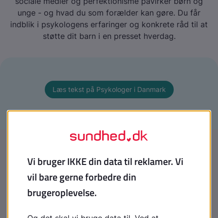
sociale medier og perfektionisme påvirker børn og
unge - og hvad du som forælder kan gøre. Du får
indblik i psykologens erfaringer og konkrete råd til at
støtte dit barn i en presset hverdag.
Læs tekst på Psykologer i Danmark