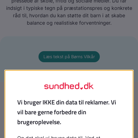
pressede af skole, fritid og sociale medier. Du får
indsigt i typiske tegn på præstationspres og konkrete
råd til, hvordan du kan støtte dit barn i at skabe
balance og realistiske forventninger.
Læs tekst på Børns Vilkår