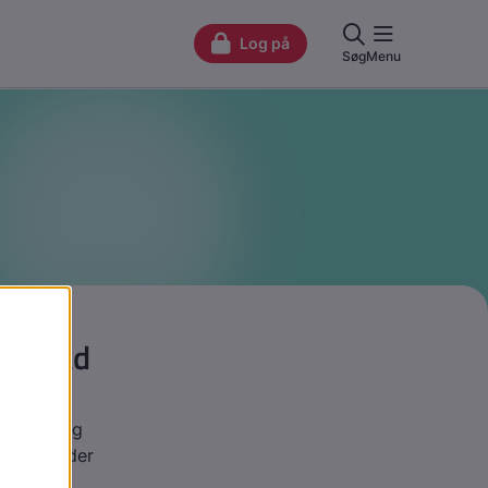
og hvad
hos børn og
ig, hvad der
g støtte