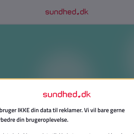
r børn og unge bliver stressede - 
du kan gøre
nne podcast, hvis du vil forstå, hvorfor stress fylder mere 
 Psykolog Rasmus Kjeldahl forklarer, hvordan stress viser s
børn, og hvordan du som forælder kan opdage signalerne o