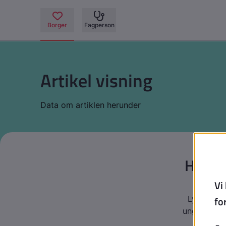
Artikel visning
Data om artiklen herunder
Hvorfo
Lyt til de
unge i dag.
presser 