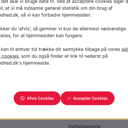
tidligere.
Hør podcast på Apple Podcasts