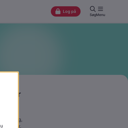
k over
r mental
ngshæmning,
 brug for.