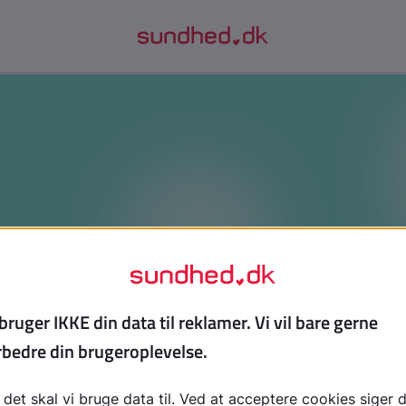
r af udviklingshæmning: Få overbli
diagnoser
ne tekst, hvis dit barn har fået stillet en diagnose inden fo
g. Du får en klar gennemgang af de fire grader af udvikli
etyder for barnets funktionsniveau, og hvilken støtte der er