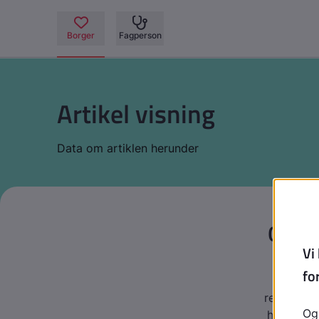
Artikel visning
Data om artiklen herunder
Grade
Læs den
retarderin
hvad de b