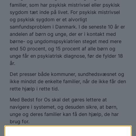
familier, som har psykisk mistrivsel eller psykisk
sygdom tæt inde på livet. For psykisk mistrivsel
og psykisk sygdom er et alvorligt
samfundsproblem i Danmark. I de seneste 10 år er
andelen af børn og unge, der er i kontakt med
børne- og ungdomspsykiatrien steget med mere
end 50 procent, og 15 procent af alle børn og
unge får en psykiatrisk diagnose, før de fylder 18
år.
Det presser både kommuner, sundhedsvæsnet og
ikke mindst de enkelte familier, når de ikke får den
rette hjælp i rette tid.
Med Bedst for Os skal det gøres lettere at
navigere i systemet, og desuden sikre, at børn,
unge og deres familier kan få den hjælp, de har
brug for.