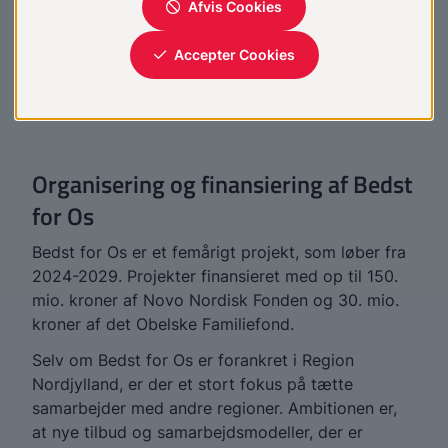
kommunale aktører og børne- og
ungdomspsykiatrien er et bærende princip i Bedst
for Os.
Organisering og finansiering af Bedst
for Os
Bedst for Os er et femårigt projekt, som løber fra
2024-2029. Projekter finansieret med op til 150.
mio. kroner af Novo Nordisk Fonden og 30. mio.
kroner af det Obelske Familiefond.
Selv om Bedst for Os er forankret i Region
Nordjylland, er der et stort fokus på tætte
samarbejder med andre regioner. Ambitionen er,
at nye tilbud og samarbejdsmodeller, der er