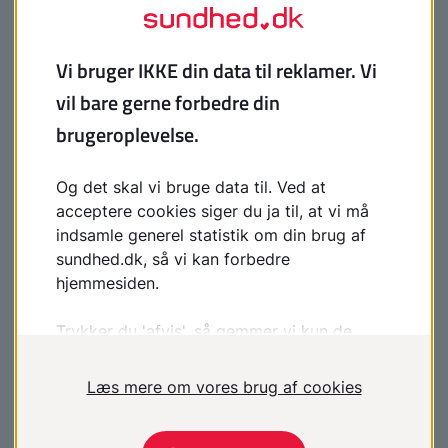
Hvad vil vi med Bedst for Os?
Visionen med Bedst for Os er, at det samlede
projekt fører til hurtigere, bedre og mere effektiv
hjælp til de børn, unge og familier, som har brug
for hjælp, og som oplever psykisk mistrivsel eller
psykisk sygdom i hverdagen. Bedst for Os ønsker
at øge ligheden i adgang til udredning og sikre
den rette behandling til børn, unge og deres
familier.
Derfor er der i Bedst for Os fokus på hele familien,
evidensbaserede og digitale løsninger,
kompetenceudvikling af fagprofessionelle samt
tværsektorielt samarbejde og koordinering.
Samskabelse med børn, unge, deres forældre og
fagprofessionelle på tværs af almen praksis,