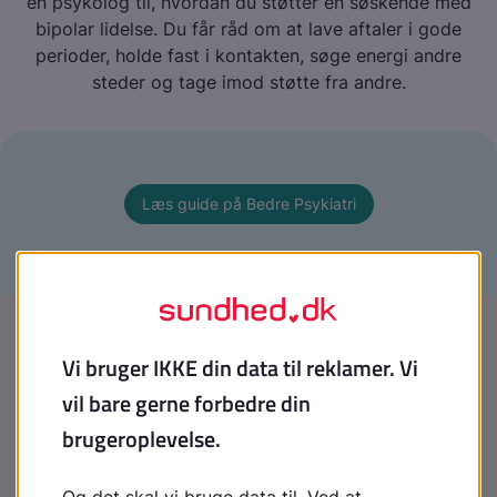
en psykolog til, hvordan du støtter en søskende med
bipolar lidelse. Du får råd om at lave aftaler i gode
perioder, holde fast i kontakten, søge energi andre
steder og tage imod støtte fra andre.
Læs guide på Bedre Psykiatri