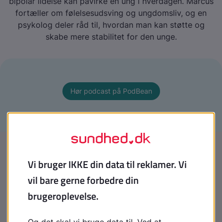
bipolar lidelse kan påvirke en ung i hverdagen. Marcus
fortæller om følelsesudsving og ungdomsliv, og en
psykolog deler råd til, hvordan man kan støtte og
skabe mere stabilitet for den unge.
Hør podcast på PodBean