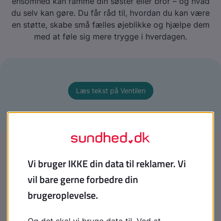
ensomhed kan ramme din søster eller bror – og hvad
du selv kan gøre. Du får råd til, hvordan du kan være
en støtte, skabe små fælles øjeblikke og hjælpe dem
med at føle sig mere trygge i hverdagen.
Læs tekst på Ventilen