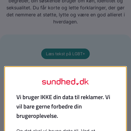
begreber, din søskende bruger om køn, identitet og
seksualitet. Du får korte og lette forklaringer, der gør
det nemmere at støtte, lytte og være en god allieret i
hverdagen.
Læs tekst på LGBT+