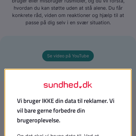
bruger eller misbruger rusmidler, og du vil forstå,
hvordan du kan støtte uden at stå alene. Du får
konkrete råd, viden om reaktioner og hjælp til at
passe på dig selv i en svær situation.
Se video på YouTube