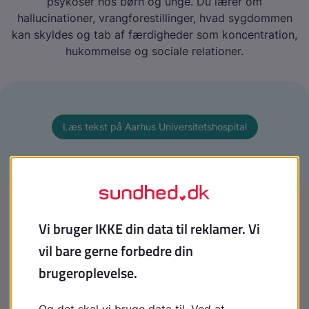
psykoser hos børn og unge. Du lærer om
hallucinationer, vrangforestillinger, hvad sygdommen
kan skyldes og tab af færdigheder som koncentration,
hukommelse og sociale relationer.
Læs tekst på Aarhus Universitetshospital