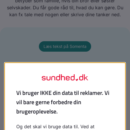
betyder som familie, hvis din bror eller søster
selvskader. Du får gode råd til, hvad du kan gøre. Du
kan fx tale med nogen eller skrive dine tanker ned.
Læs tekst på Somenta