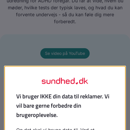
udredning for ADHD foregår. Du får at vide, hvem du
møder, hvilke tests der typisk laves, og hvad du kan
forvente undervejs - så du kan føle dig mere
forberedt.
Se video på YouTube