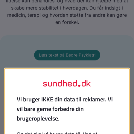
lidelse kan behandles, og hvad der kan hjælpe med at
skabe mere stabilitet i hverdagen. Du får indsigt i
medicin, terapi og hvordan støtte fra andre kan gøre
en forskel.
Læs tekst på Bedre Psykiatri