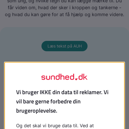
som ung, og hvilke tegn du kan lægge mærke til. Du
får viden om, hvad der sker i kroppen og tankerne -
og hvad du kan gøre for at få hjælp og komme videre.
Læs tekst på AUH