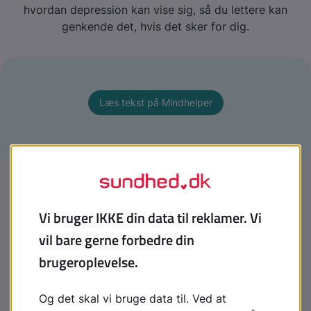
hvordan depression kan vise sig, så du lettere kan
genkende det, hvis det sker for dig.
Læs tekst på Mindhelper