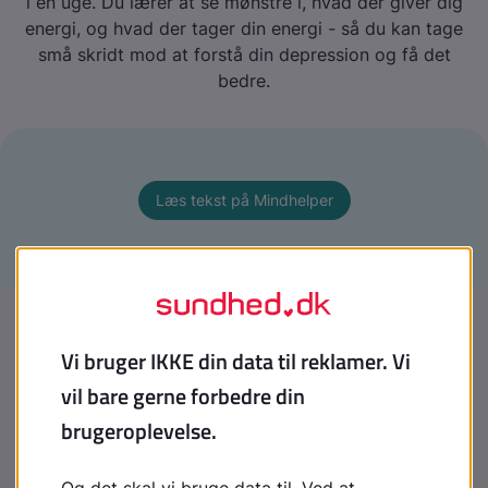
i en uge. Du lærer at se mønstre i, hvad der giver dig
energi, og hvad der tager din energi - så du kan tage
små skridt mod at forstå din depression og få det
bedre.
Læs tekst på Mindhelper