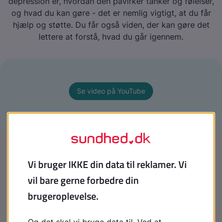
depression er, hvordan den påvirker tanker og følelser,
og hvad du kan gøre - det er nemlig vigtigt, at du får
hjælp og støtte. Du får også viden, der kan gøre det
lettere at forstå, hvad du går igennem.
Se video på YouTube