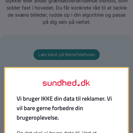
ulykker eller andet grænseoverskridende indhold, som
sidder fast i hovedet. Du får konkrete råd til at tackle
de svære billeder, rydde op i din algoritme og passe
på dig selv på nettet.
Læs tekst på BørneTelefonen