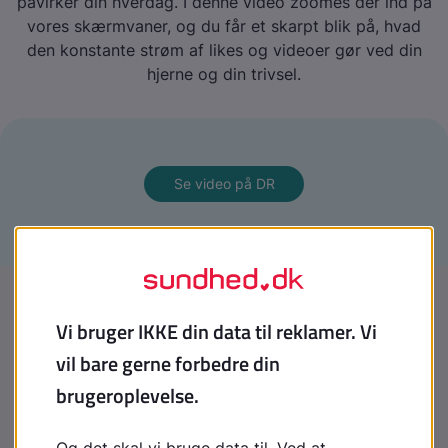
påvirker din hverdag. I denne video zoomes der ind på
vores skærmvaner, og du får et skarpt blik på, hvad
den konstante strøm af likes og videoer gør ved din
hjerne og din trivsel.
Se video på DR