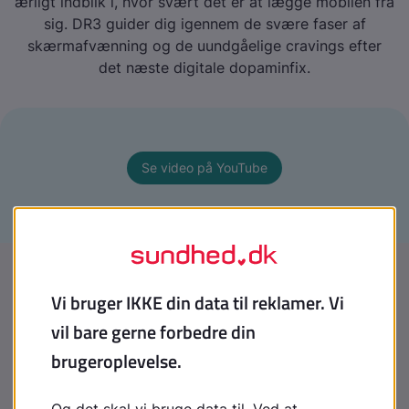
ærligt indblik i, hvor svært det er at lægge mobilen fra
sig. DR3 guider dig igennem de svære faser af
skærmafvænning og de uundgåelige cravings efter
det næste digitale dopaminfix.
Se video på YouTube